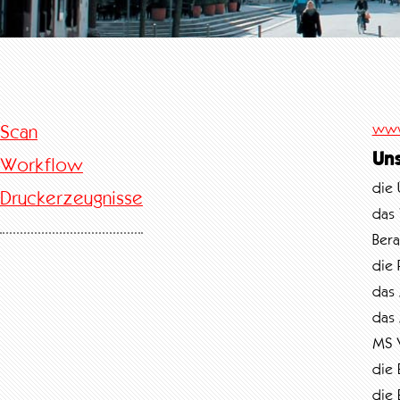
www
Scan
Un
Workflow
die 
Druckerzeugnisse
das 
Bera
die 
das 
das 
MS 
die 
die 