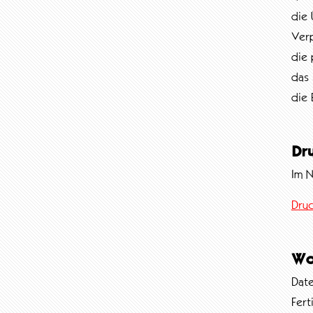
die 
Verp
die 
das 
die 
Dr
Im N
Dru
Wo
Date
Fert