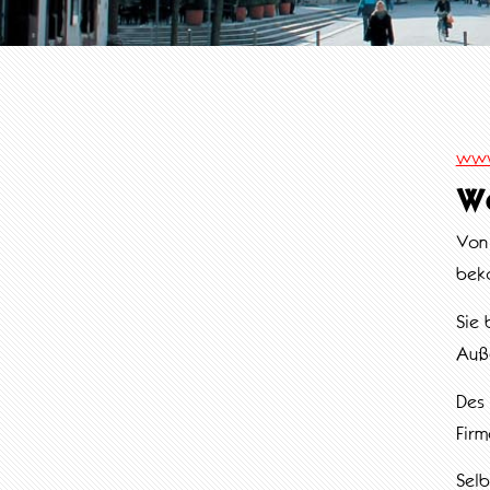
www
W
Von 
beko
Sie 
Auß
Des 
Firm
Selb