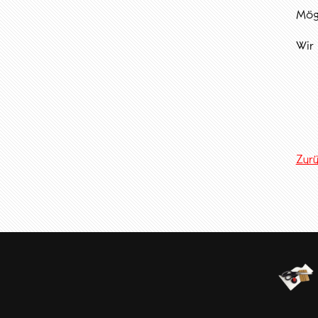
Mögl
Wir 
Zur